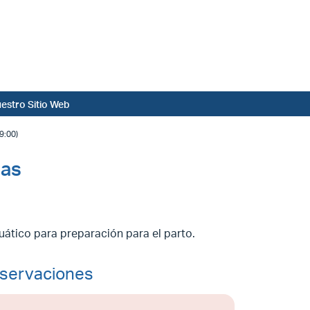
estro Sitio Web
:00)
das
uático para preparación para el parto.
servaciones